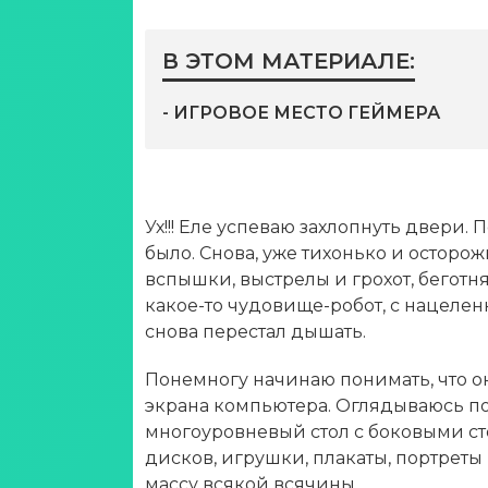
В ЭТОМ МАТЕРИАЛЕ:
- ИГРОВОЕ МЕСТО ГЕЙМЕРА
Ух!!! Еле успеваю захлопнуть двери.
было. Снова, уже тихонько и осторо
вспышки, выстрелы и грохот, беготн
какое-то чудовище-робот, с нацелен
снова перестал дышать.
Понемногу начинаю понимать, что он
экрана компьютера. Оглядываюсь по
многоуровневый стол с боковыми с
дисков, игрушки, плакаты, портрет
массу всякой всячины.