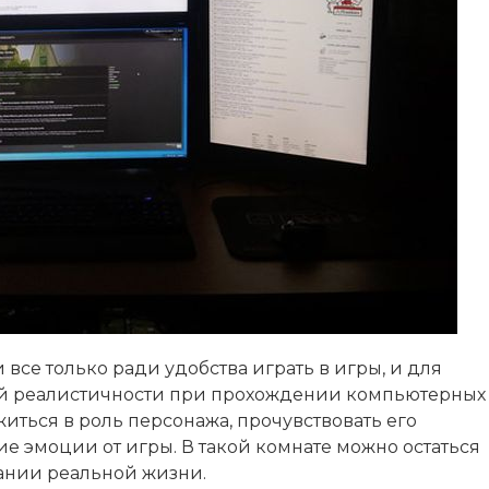
 все только ради удобства играть в игры, и для
ой реалистичности при прохождении компьютерных
иться в роль персонажа, прочувствовать его
е эмоции от игры. В такой комнате можно остаться
вании реальной жизни.