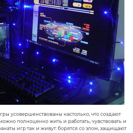
ры усовершенствованы настолько, что создают
ожно полноценно жить и работать, чувствовать и
наты игр так и живут: борятся со злом, защищают