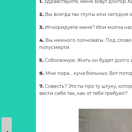
1.
Здравствуйте, меня зовут доктор Х
2.
Вы всегда так глупы или сегодня 
3.
Игнорируете меня? Или молча на
4.
Вы немного полноваты. Под слово
полусмерти.
5.
Соболезную. Жить он будет долго и
6.
Мне пора… куча больных. Вот пото
7.
Совесть? Это ты про ту штуку, кото
вести себя так, как от тебя требуют?