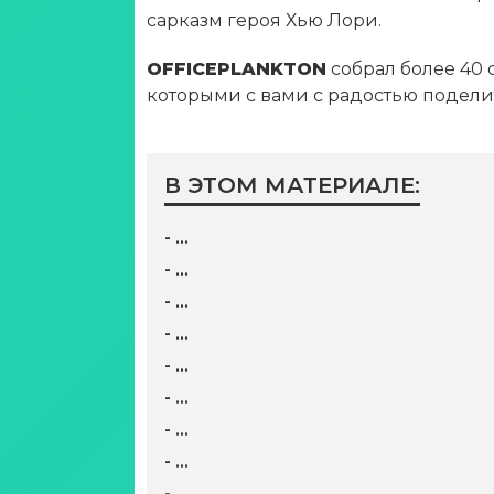
сарказм героя Хью Лори.
OFFICEPLANKTON
собрал более 40 
которыми с вами с радостью подели
В ЭТОМ МАТЕРИАЛЕ:
- …
- …
- …
- …
- …
- …
- …
- …
- …