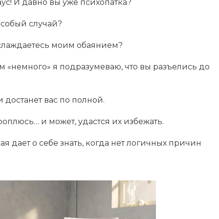
аус! И давно вы уже психопатка?
особый случай?
слаждаетесь моим обаянием?
м «немного» я подразумеваю, что вы разъелись до
 достанет вас по полной.
роплюсь… и может, удастся их избежать.
рая дает о себе знать, когда нет логичных причин