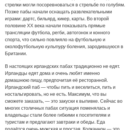
стрелки могли посоревноваться в стрельбе по голубям.
Позже пабы начали оснащать развлекательными
играми: дартс, бильярд, кикер, карты. Во второй
половине XX века начали показывать прямые
трансляции футбола, регби, автогонок и конного
спорта, что сильно повлияло на футбольную и
околофутбольную
культуру
боления, зародившуюся в
Британии.
В настоящих ирландских пабах традиционно не едят.
Ирландцы едят дома и очень любят именно
домашнюю пищу, предпочитая её ресторанной.
Ирландский паб — чтобы пить и веселиться, пить и
ностальгировать, но не есть. Максимум, что вы
сможете заказать, — это закуски к выпивке. Сейчас во
многих столичных пабах ситуация поменялась и
владельцы стали более гибкими к посетителям и
туристам и предлагают завтраки и обеды. Еда
подаётся очень мужская и простая. Колканнон — это