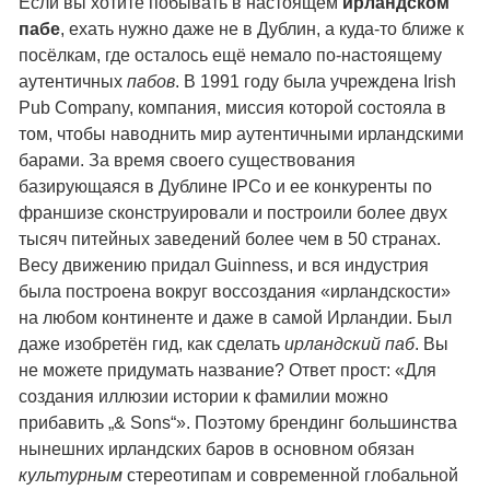
Если вы хотите побывать в настоящем
ирландском
пабе
, ехать нужно даже не в Дублин, а куда-то ближе к
посёлкам, где осталось ещё немало по-настоящему
аутентичных
пабов
. В 1991 году была учреждена Irish
Pub Company, компания, миссия которой состояла в
том, чтобы наводнить мир аутентичными ирландскими
барами. За время своего существования
базирующаяся в Дублине IPCo и ее конкуренты по
франшизе сконструировали и построили более двух
тысяч питейных заведений более чем в 50 странах.
Весу движению придал Guinness, и вся индустрия
была построена вокруг воссоздания «ирландскости»
на любом континенте и даже в самой Ирландии. Был
даже изобретён гид, как сделать
ирландский паб
. Вы
не можете придумать название? Ответ прост: «Для
создания иллюзии истории к фамилии можно
прибавить „& Sons“». Поэтому брендинг большинства
нынешних ирландских баров в основном обязан
культурным
стереотипам и современной глобальной