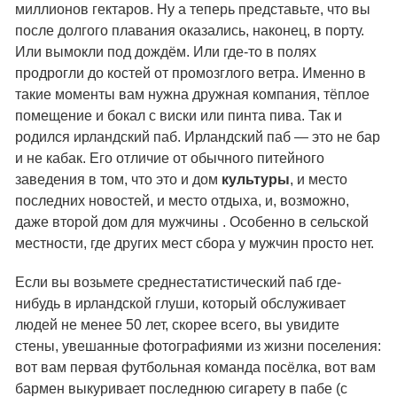
миллионов гектаров. Ну а теперь представьте, что вы
после долгого плавания оказались, наконец, в порту.
Или вымокли под дождём. Или где-то в полях
продрогли до костей от промозглого ветра. Именно в
такие моменты вам нужна дружная компания, тёплое
помещение и бокал с виски или пинта пива. Так и
родился ирландский паб. Ирландский паб — это не бар
и не кабак. Его отличие от обычного питейного
заведения в том, что это и дом
культуры
, и место
последних новостей, и место отдыха, и, возможно,
даже второй дом для мужчины . Особенно в сельской
местности, где других мест сбора у мужчин просто нет.
Если вы возьмете среднестатистический паб где-
нибудь в ирландской глуши, который обслуживает
людей не менее 50 лет, скорее всего, вы увидите
стены, увешанные фотографиями из жизни поселения:
вот вам первая футбольная команда посёлка, вот вам
бармен выкуривает последнюю сигарету в пабе (с