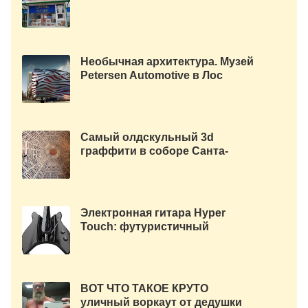
Необычная архитектура. Музей
Petersen Automotive в Лос
Анджелесе
Самый олдскульный 3d
граффити в соборе Санта-
Мария-дель-Фьоре.
Электронная гитара Hyper
Touch: футуристичный
инструмент для музыкантов
будущего
ВОТ ЧТО ТАКОЕ КРУТО
уличный воркаут от дедушки