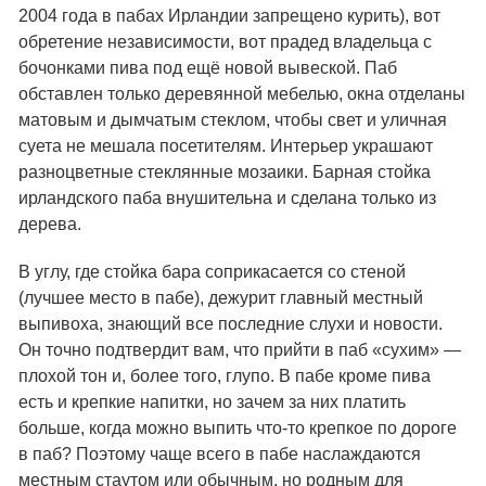
2004 года в пабах Ирландии запрещено курить), вот
обретение независимости, вот прадед владельца с
бочонками пива под ещё новой вывеской. Паб
обставлен только деревянной мебелью, окна отделаны
матовым и дымчатым стеклом, чтобы свет и уличная
суета не мешала посетителям. Интерьер украшают
разноцветные стеклянные мозаики. Барная стойка
ирландского паба внушительна и сделана только из
дерева.
В углу, где стойка бара соприкасается со стеной
(лучшее место в пабе), дежурит главный местный
выпивоха, знающий все последние слухи и новости.
Он точно подтвердит вам, что прийти в паб «сухим» —
плохой тон и, более того, глупо. В пабе кроме пива
есть и крепкие напитки, но зачем за них платить
больше, когда можно выпить что-то крепкое по дороге
в паб? Поэтому чаще всего в пабе наслаждаются
местным стаутом или обычным, но родным для