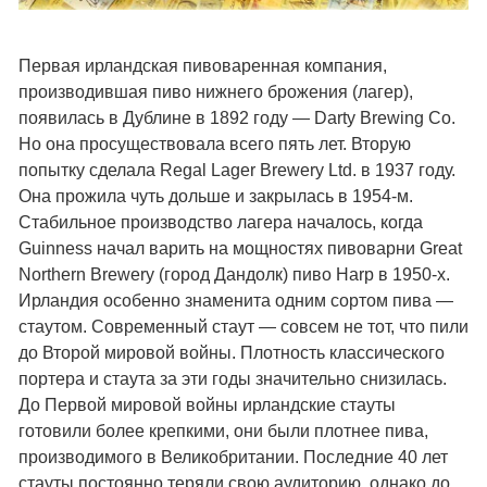
Первая ирландская пивоваренная компания,
производившая пиво нижнего брожения (лагер),
появилась в Дублине в 1892 году — Darty Brewing Co.
Но она просуществовала всего пять лет. Вторую
попытку сделала Regal Lager Brewery Ltd. в 1937 году.
Она прожила чуть дольше и закрылась в 1954-м.
Стабильное производство лагера началось, когда
Guinness начал варить на мощностях пивоварни Great
Northern Brewery (город Дандолк) пиво Harp в 1950-х.
Ирландия особенно знаменита одним сортом пива —
стаутом. Современный стаут — совсем не тот, что пили
до Второй мировой войны. Плотность классического
портера и стаута за эти годы значительно снизилась.
До Первой мировой войны ирландские стауты
готовили более крепкими, они были плотнее пива,
производимого в Великобритании. Последние 40 лет
стауты постоянно теряли свою аудиторию, однако до