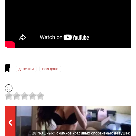
ДЕВУШКИ
ПОЛ ДЭНС
28 "няшных" снимков красивых спортивных девушек