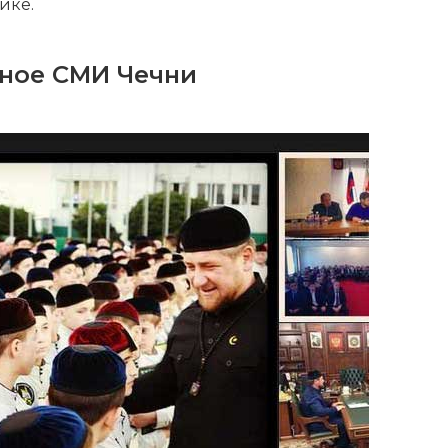
ике.
вное СМИ Чечни