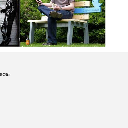
еса»
ю