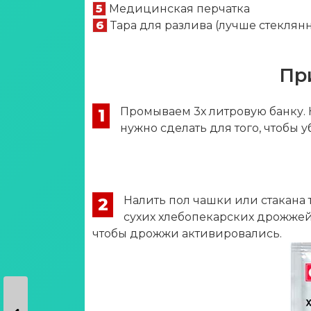
5
Медицинская перчатка
6
Тара для разлива (лучше стеклян
Пр
Промываем 3х литровую банку. 
1
нужно сделать для того, чтобы у
Налить пол чашки или стакана 
2
сухих хлебопекарских дрожжей
чтобы дрожжи активировались.