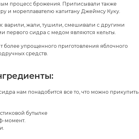
амым процесс брожения. Приписывали также
ру и мореплавателю капитану Джеймсу Куку.
Их: варили, жали, тушили, смешивали с другими
и первого сидра с медом являются кельты.
 более упрощенного приготовления яблочного
подручных средств.
нгредиенты:
сидра нам понадобится все то, что можно прикупить
астиковой бутылке
ф-момент.
и.