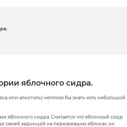
ра.
ории яблочного сидра.
беса или алкоголь) неплохо бы знать хоть небольшой
ии яблочного сидра. Считается что яблочный сидр
я своей задницей на перезревших яблоках, он