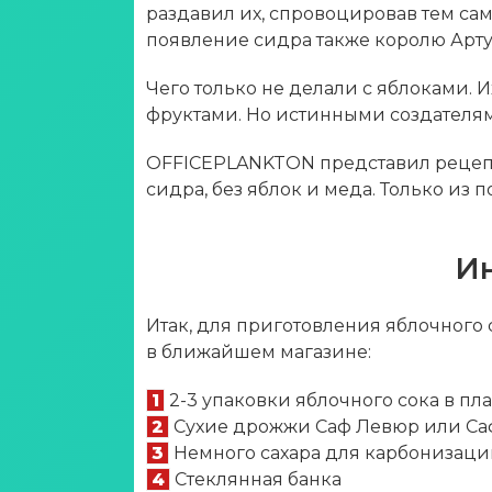
раздавил их, спровоцировав тем с
появление сидра также королю Арту
Чего только не делали с яблоками. 
фруктами. Но истинными создателям
OFFICEPLANKTON представил рецепт
сидра, без яблок и меда. Только из 
И
Итак, для приготовления яблочного 
в ближайшем магазине:
1
2-3 упаковки яблочного сока в пл
2
Сухие дрожжи Саф Левюр или Са
3
Немного сахара для карбонизаци
4
Стеклянная банка