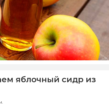
аем яблочный сидр из
и.