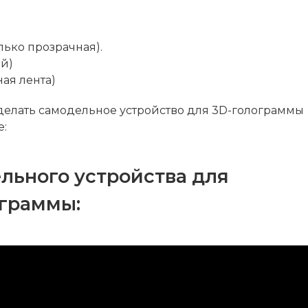
лько прозрачная).
й)
ная лента)
делать самодельное устройство для 3D-голограммы
е:
льного устройства для
ограммы: