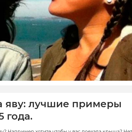
 яву: лучшие примеры
 года.
у? Например хотите чтобы у вас поехала крыша? Не