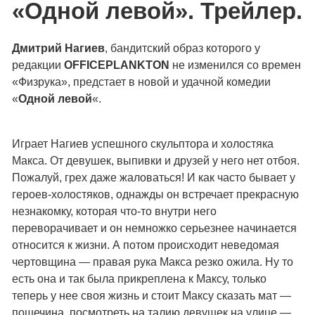
«Одной левой». Трейлер.
Дмитрий Нагиев
, бандитский образ которого у
редакции
OFFICEPLANKTON
не изменился со времен
«Физрука», предстает в новой и удачной комедии
«
Одной левой
«.
Играет Нагиев успешного скульптора и холостяка
Макса. От девушек, выпивки и друзей у него нет отбоя.
Пожалуй, грех даже жаловаться! И как часто бывает у
героев-холостяков, однажды он встречает прекрасную
незнакомку, которая что-то внутри него
переворачивает и он немножко серьезнее начинается
относится к жизни. А потом происходит неведомая
чертовщина — правая рука Макса резко ожила. Ну то
есть она и так была прикреплена к Максу, только
теперь у нее своя жизнь и стоит Максу сказать мат —
пощечина, посмотреть на талию девушек на улице —