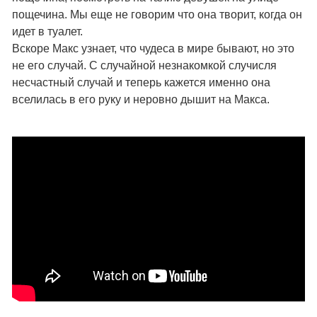
пощечина. Мы еще не говорим что она творит, когда он
идет в туалет.
Вскоре Макс узнает, что чудеса в мире бывают, но это
не его случай. С случайной незнакомкой случисля
несчастный случай и теперь кажется именно она
вселилась в его руку и неровно дышит на Макса.