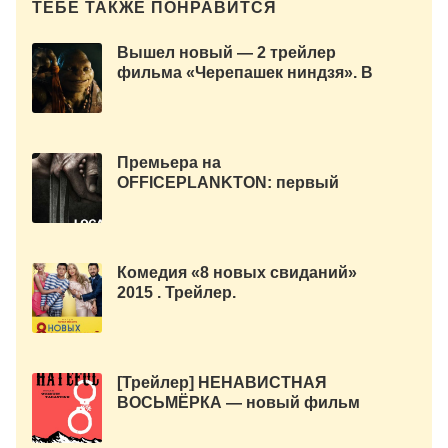
ТЕБЕ ТАКЖЕ ПОНРАВИТСЯ
Вышел новый — 2 трейлер
фильма «Черепашек ниндзя». В
главной роли: Меган Фокс и
Уилл Арнетт.
Премьера на
OFFICEPLANKTON: первый
дублированный трейлер к
фильму «ЛОГАН».
Комедия «8 новых свиданий»
2015 . Трейлер.
[Трейлер] НЕНАВИСТНАЯ
ВОСЬМЁРКА — новый фильм
Квентина Тарантино.