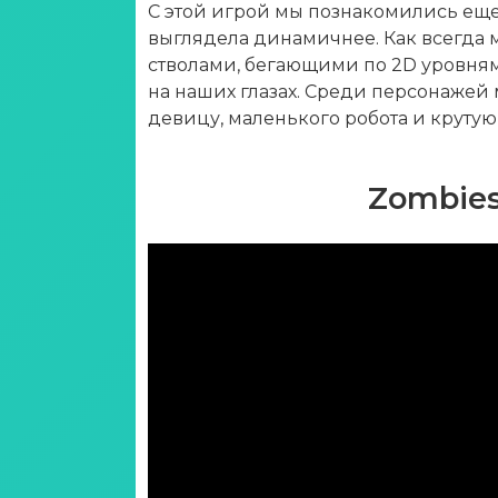
С этой игрой мы познакомились еще 
выглядела динамичнее. Как всегда 
стволами, бегающими по 2D уровням
на наших глазах. Среди персонажей 
девицу, маленького робота и крутую
Zombies