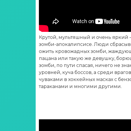
Крутой, мультяшный и очень яркий
зомби-апокалипсисе. Люди сбрасыва
ожить кровожадных зомби, жаждующи
пацана или такую же девушку, бор
зомби, по пути спасая, ничего не з
уровней, куча боссов, а среди врагов
чуваками в хоккейных масках с бен
тараканами и многими другими.