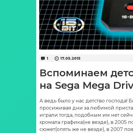
1
17.05.2015
Вспоминаем детст
на Sega Mega Driv
А ведь было у нас детство господа! 
просиживая дни за любимой прист
играли тогда, подобным им нет сейч
хромала графика(не везде), в 2005 
сюжет(опять же не везде), в 2007 