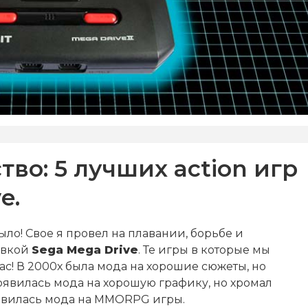
во: 5 лучших action игр
e.
Было! Свое я провел на плавании, борьбе и
авкой
Sega Mega Drive
. Те игры в которые мы
ас! В 2000х была мода на хорошие сюжеты, но
появилась мода на хорошую графику, но хромал
появилась мода на MMORPG игры.