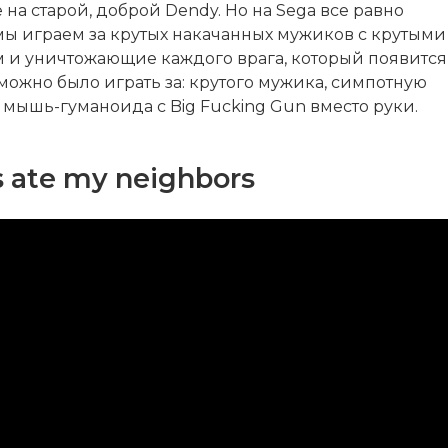
на старой, доброй Dendy. Но на Sega все равно
мы играем за крутых накачанных мужиков с крутыми
 и уничтожающие каждого врага, который появится
можно было играть за: крутого мужика, симпотную
 мышь-гуманоида с Big Fucking Gun вместо руки.
 ate my neighbors