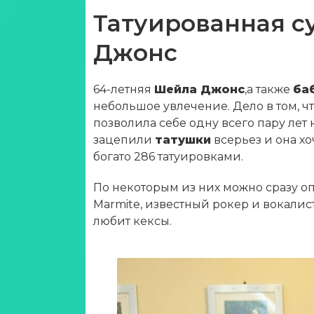
Татуированная с
Джонс
64-летняя
Шейла Джонс
,а также
ба
небольшое увлечение. Дело в том, ч
позволила себе одну всего пару лет 
зацепили
татушки
всерьез и она хо
богато 286 татуировками.
По некоторым из них можно сразу 
Marmite, известный рокер и вокалист
любит кексы.