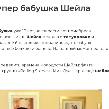
упер бабушка Шейла
бушка
уже 13 лет, на старости лет приобрела
то всю жизнь
Шейла
мечтала о
татуировке
и
назад. Ей настолько понравилось, что бабулю
чет все больше и больше. На данный момент ее тело
определить времена молодости Шейлы: фляги
 группы «Rolling Stones»- Мик Джаггер, а еще
Шейл