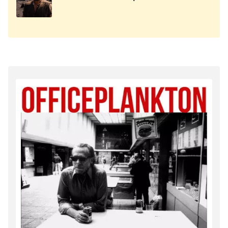
Кроу, Энтони Хопкинс, Эмма
Уотсон.