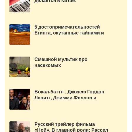
делается в Китае.
5 достопримечательностей
Египта, окутанные тайнами и
загадками.
Смешной мультик про
насекомых
Вокал-баттл : Джозеф Гордон
Левитт, Джимми Феллон и
Стефан Мерчант. Такое нужно
смотреть :)
Русский трейлер фильма
«Ной». В главной роли: Рассел