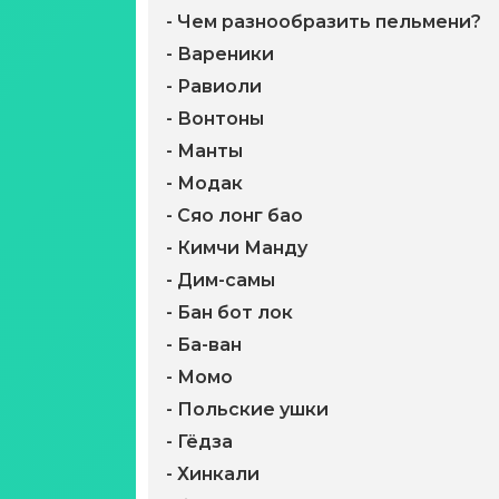
- Чем разнообразить пельмени?
- Вареники
- Равиоли
- Вонтоны
- Манты
- Модак
- Сяо лонг бао
- Кимчи Манду
- Дим-самы
- Бан бот лок
- Ба-ван
- Момо
- Польские ушки
- Гёдза
- Хинкали