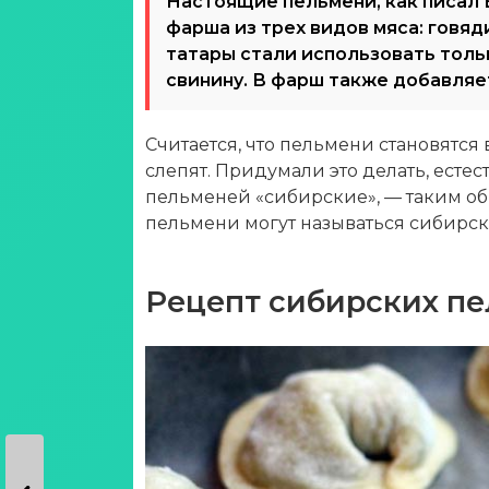
Настоящие пельмени, как писал 
фарша из трех видов мяса: говяди
татары стали использовать тольк
свинину. В фарш также добавляет
Считается, что пельмени становятся 
слепят. Придумали это делать, есте
пельменей «сибирские», — таким о
пельмени могут называться сибирск
Рецепт сибирских п