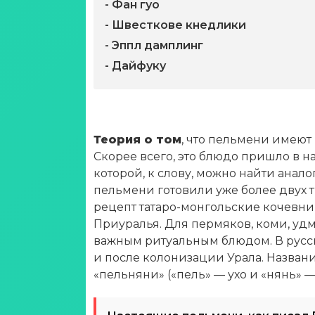
- Фан гуо
- Швесткове кнедлики
- Эппл дамплинг
- Дайфуку
Теория о том
, что пельмени имеют
Скорее всего, это блюдо пришло в н
которой, к слову, можно найти анал
пельмени готовили уже более двух ты
рецепт татаро-монгольские кочевни
Приуралья. Для пермяков, коми, удм
важным ритуальным блюдом. В русск
и после колонизации Урала. Назван
«пельняни» («пель» — ухо и «нянь» — 