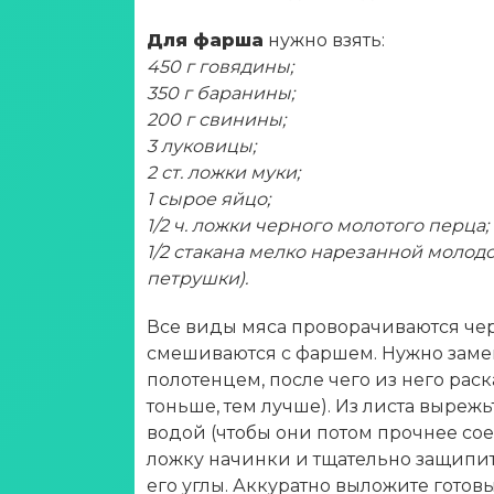
Для фарша
нужно взять:
450 г говядины;
350 г баранины;
200 г свинины;
3 луковицы;
2 ст. ложки муки;
1 сырое яйцо;
1/2 ч. ложки черного молотого перца;
1/2 стакана мелко нарезанной моло
петрушки).
Все виды мяса проворачиваются чере
смешиваются с фаршем. Нужно замеша
полотенцем, после чего из него раск
тоньше, тем лучше). Из листа вырежь
водой (чтобы они потом прочнее со
ложку начинки и тщательно защипит
его углы. Аккуратно выложите готовы