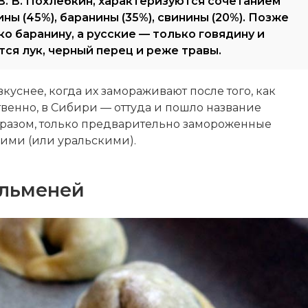
В. В. Похлёбкин, характеризуются сочетанием
ны (45%), баранины (35%), свинины (20%). Позже
о баранину, а русские — только говядину и
ся лук, черный перец и реже травы.
вкуснее, когда их замораживают после того, как
ственно, в Сибири — оттуда и пошло название
бразом, только предварительно замороженные
ими (или уральскими).
ельменей