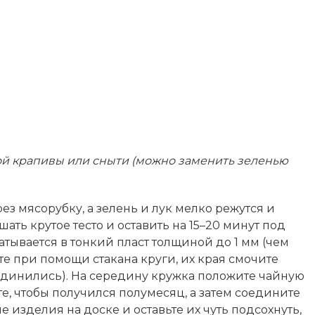
дой крапивы или сныти (можно заменить зеленью
з мясорубку, а зелень и лук мелко режутся и
ть крутое тесто и оставить на 15–20 минут под
атывается в тонкий пласт толщиной до 1 мм (чем
те при помощи стакана круги, их края смочите
единились). На середину кружка положите чайную
е, чтобы получился полумесяц, а затем соедините
е изделия на доске и оставьте их чуть подсохнуть,