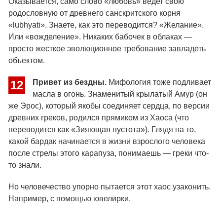
Оказывается, само слово «любовь» ведет свою
родословную от древнего санскритского корня
«lubhyati». Знаете, как это переводится? «Желание».
Или «вожделение». Никаких бабочек в облаках —
просто жесткое эволюционное требование завладеть
объектом.
Привет из бездны.
Мифология тоже подливает
12
масла в огонь. Знаменитый крылатый Амур (он
же Эрос), который якобы соединяет сердца, по версии
древних греков, родился прямиком из Хаоса (что
переводится как «Зияющая пустота»). Глядя на то,
какой бардак начинается в жизни взрослого человека
после стрелы этого карапуза, понимаешь — греки что-
то знали.
Но человечество упорно пытается этот хаос узаконить.
Например, с помощью ювелирки.