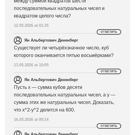
между суммой квадратов шести
последовательных натуральных чисел и
квадратом целого числа?
12.05.2026 at 01:35
ОТВЕТИТЬ
Ян Альбертович Дененберг
Существует ли четырёхзначное число, куб
которого оканчивается пятью восьмёрками?
13.05.2026 at 10:05
ОТВЕТИТЬ
Ян Альбертович Дененберг
Пусть x — сумма кубов десяти
последовательных натуральных чисел, а y —
сумма этих же натуральных чисел. Доказать,
что x^2-y^2 делится на 600.
16.05.2026 at 00:14
ОТВЕТИТЬ
Ян Альбертович Дененберг