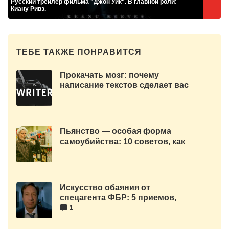
Русский трейлер фильма "Джон Уик". В главной роли:
Киану Ривз.
ТЕБЕ ТАКЖЕ ПОНРАВИТСЯ
Прокачать мозг: почему
написание текстов сделает вас
умнее.
Пьянство — особая форма
самоубийства: 10 советов, как
быстро протрезветь
Искусство обаяния от
спецагента ФБР: 5 приемов,
которые помогут расположить
1
любого человека.