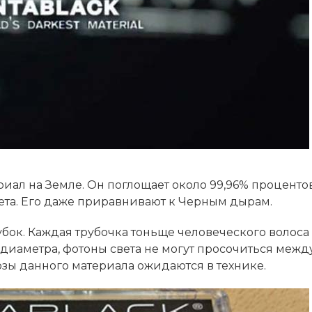
иал на Земле. Он поглощает около 99,96% проценто
ета. Его даже приравнивают к Черным дырам.
рубок. Каждая трубочка тоньще человеческого волоса
о диаметра, фотоны света не могут просочиться межд
зы данного материала ожидаются в технике.