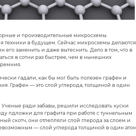
юрные и производительные микросхемы.
для техники в будущем. Сейчас микросхемы делаются
н его заменить и даже вытеснить. Дело в том, что в
ться в сотни раз быстрее, чем в нынешних
кремния.
чески гадали, как бы мог быть полезен графен и
ия. Графен — это слой углерода, толщиной в один
 Ученые ради забавы, решили исследовать куски
виду пдложки для графита при работе с туннельным
ый скотч, они отлепляли слой глерода за слоем и
 невозможным — слой углерода толщиной в один ато