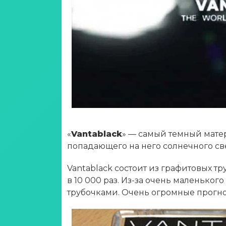
«
Vantablack
» — самый темный матер
попадающего на него солнечного св
Vantablack состоит из графитовых т
в 10 000 раз. Из-за очень маленьког
трубочками. Очень огромные прогно