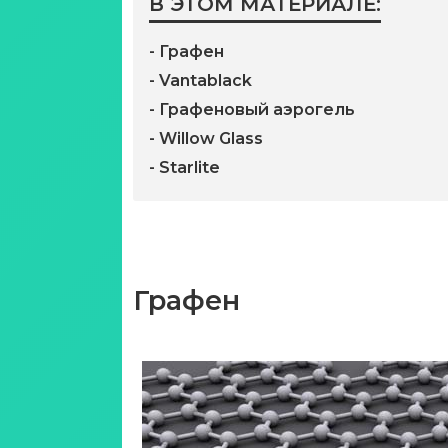
В ЭТОМ МАТЕРИАЛЕ:
- Графен
- Vantablack
- Графеновый аэрогель
- Willow Glass
- Starlite
Графен