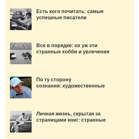
Есть кого почитать: самые
успешные писатели
современности
Все в порядке: ох уж эти
странные хобби и увлечения
писателей
По ту сторону
сознания: художественные
книги о психически
нездоровых людях
Личная жизнь, скрытая за
страницами книг: странные
факты из семейной жизни
писателей