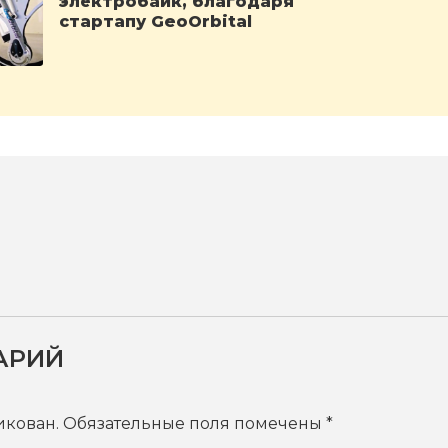
электробайк, благодаря
стартапу GeoOrbital
АРИЙ
икован.
Обязательные поля помечены
*