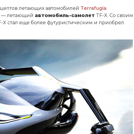
нцептов летающих автомобилей
Terrafugia
т — летающий
автомобиль-самолет
TF-X. Со своим
-X стал еще более футуристическим и приобрел