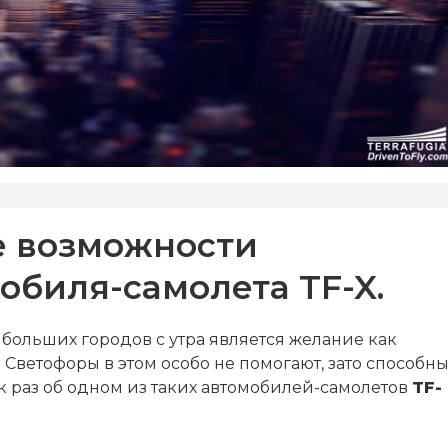
е возможности
обиля-самолета TF-X.
ольших городов с утра является желание как
 Светофоры в этом особо не помогают, зато способн
ак раз об одном из таких автомобилей-самолетов
TF-