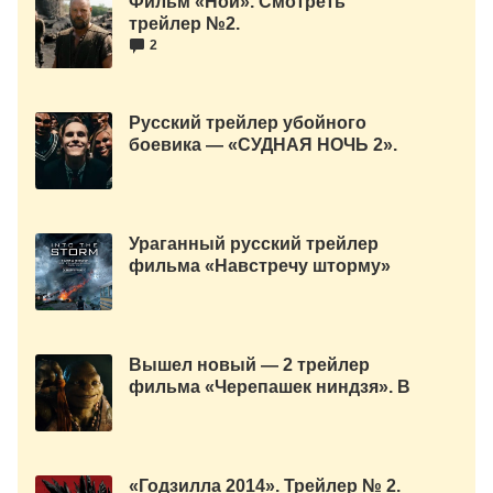
Фильм «Ной». Смотреть
трейлер №2.
2
Русский трейлер убойного
боевика — «СУДНАЯ НОЧЬ 2».
Ураганный русский трейлер
фильма «Навстречу шторму»
Вышел новый — 2 трейлер
фильма «Черепашек ниндзя». В
главной роли: Меган Фокс и
Уилл Арнетт.
«Годзилла 2014». Трейлер № 2.