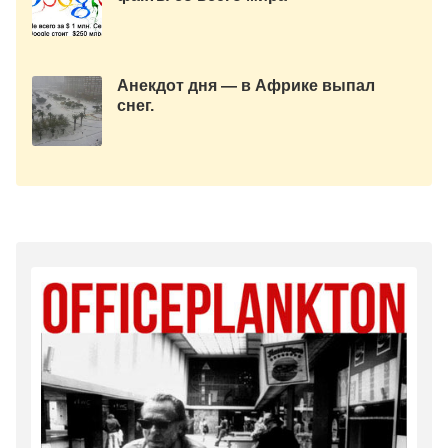
Анекдот дня — в Африке выпал
снег.