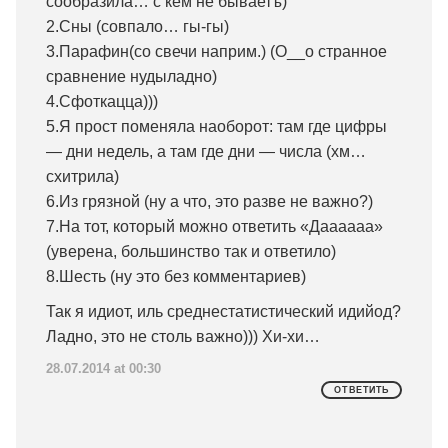
сообразила… с кем не бываетъ)
2.Сны (совпало… гы-гы)
3.Парафин(со свечи наприм.) (О__о странное
сравнение нудыладно)
4.Сфоткацца)))
5.Я прост поменяла наоборот: там где цифры
— дни недель, а там где дни — числа (хм…
схитрила)
6.Из грязной (ну а что, это разве не важно?)
7.На тот, который можно ответить «Даааааа»
(уверена, большинство так и ответило)
8.Шесть (ну это без комментариев)
Так я идиот, иль среднестатистический идийод?
Ладно, это не столь важно))) Хи-хи…
28.07.2014 at 00:30
ОТВЕТИТЬ