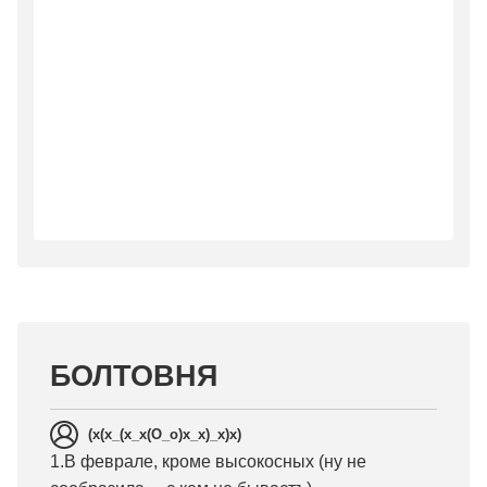
БОЛТОВНЯ
(x(x_(x_x(О_о)x_x)_x)x)
1.В феврале, кроме высокосных (ну не