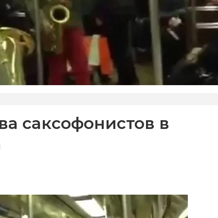
ва саксофонистов в
а