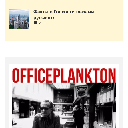
Факты о Гонконге глазами
русского
7