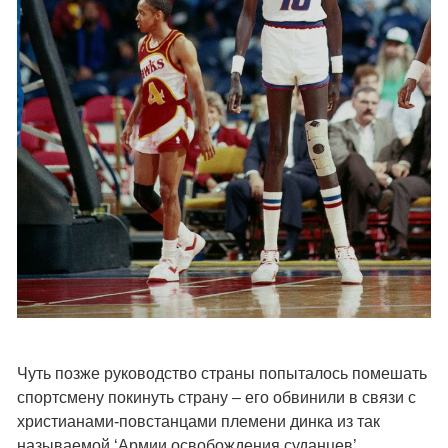
Чуть позже руководство страны попыталось помешать
спортсмену покинуть страну – его обвинили в связи с
христианами-повстанцами племени динка из так
называемой ‘Армии освобождения суданцев’.