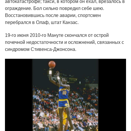
автокатастрофе; такси, в котором он ехал, врезалось в
ограждение. Бол сильно повредил себе шею.
Восстановившись после аварии, спортсмен
перебрался в Олаф, штат Канзас.
19-го июня 2010-го Мануте скончался от острой
почечной недостаточности и осложнений, связанных с
синдромом Стивенса-Джонсона.