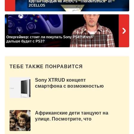
Крутая пародия на AC/DC's "Thunderstruck" от
2CELLOS
Опергеймер: стоит ли покупать Sony PS4? И что
дальше будет с PS3?
ТЕБЕ ТАКЖЕ ПОНРАВИТСЯ
Sony XTRUD концепт
смартфона с возможностью
апгрейда железа.
Африканские дети танцуют на
улице. Посмотрите, что
происходит дальше.