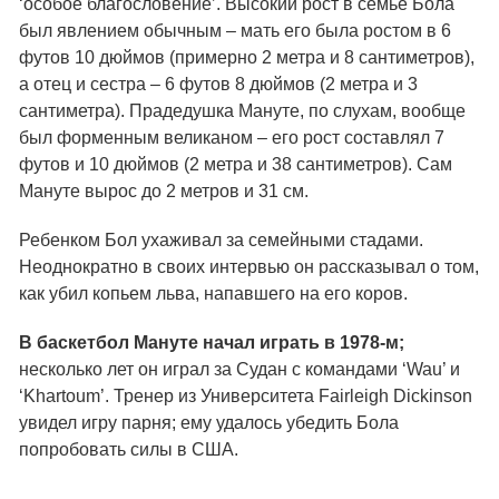
‘особое благословение’. Высокий рост в семье Бола
был явлением обычным – мать его была ростом в 6
футов 10 дюймов (примерно 2 метра и 8 сантиметров),
а отец и сестра – 6 футов 8 дюймов (2 метра и 3
сантиметра). Прадедушка Мануте, по слухам, вообще
был форменным великаном – его рост составлял 7
футов и 10 дюймов (2 метра и 38 сантиметров). Сам
Мануте вырос до 2 метров и 31 см.
Ребенком Бол ухаживал за семейными стадами.
Неоднократно в своих интервью он рассказывал о том,
как убил копьем льва, напавшего на его коров.
В баскетбол Мануте начал играть в 1978-м;
несколько лет он играл за Судан с командами ‘Wau’ и
‘Khartoum’. Тренер из Университета Fairleigh Dickinson
увидел игру парня; ему удалось убедить Бола
попробовать силы в США.