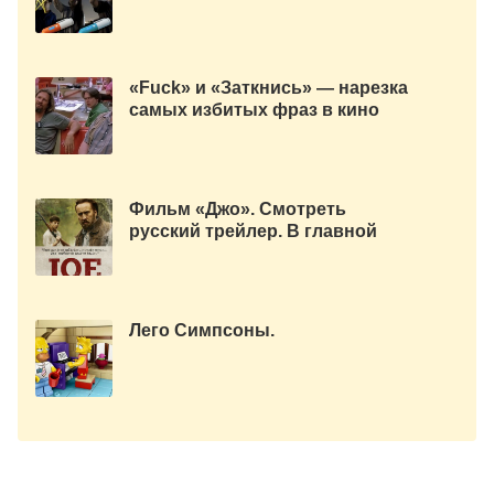
что-нибудь… в реальности
«Fuck» и «Заткнись» — нарезка
самых избитых фраз в кино
Фильм «Джо». Смотреть
русский трейлер. В главной
роли Николас Кейдж
Лего Симпсоны.