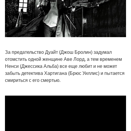
За предательство Дуайт (Джош Бролин) задумал
отомстить одной женщине Аве Лорд, а тем временем
Ненси (Джессика Альба) все еще любит и не может
забыть детектива Хартигана (Брюс Уиллис) и пытается
смириться с его смертью.