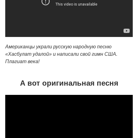
Американцы украли русскую народную песню
«Хасбулат удалой» и написали свой гимн США.
Плагиат века!
А вот оригинальная песня