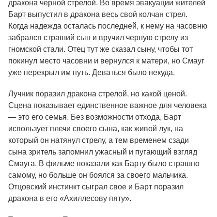
дракона черной стрелой. Во время эвакуации жителей
Барт выпустил в дракона весь свой колчан стрел.
Когда надежда осталась последней, к нему на часовню
забрался страший сын и вручил черную стрелу из
гномской стали. Отец тут же сказал сыну, чтобы тот
покинул место часовни и вернулся к матери, но Смауг
уже перекрыл им путь. Деваться было некуда.
Лучник поразил дракона стрелой, но какой ценой.
Сцена показывает единственное важное для человека
— это его семья. Без возможности отхода, Барт
использует плечи своего сына, как живой лук, на
который он натянул стрелу, а тем временем сзади
сына зритель запомнил ужасный и пугающий взгляд
Смауга. В фильме показали как Барту было страшно
самому, но больше он боялся за своего мальчика.
Отцовский инстинкт сыграл свое и Барт поразил
дракона в его «Ахиллесову пяту».