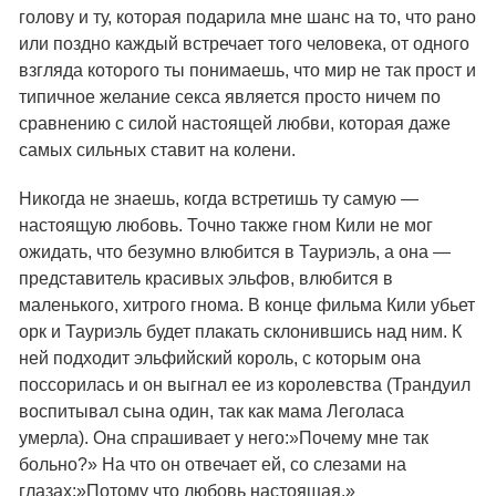
голову и ту, которая подарила мне шанс на то, что рано
или поздно каждый встречает того человека, от одного
взгляда которого ты понимаешь, что мир не так прост и
типичное желание секса является просто ничем по
сравнению с силой настоящей любви, которая даже
самых сильных ставит на колени.
Никогда не знаешь, когда встретишь ту самую —
настоящую любовь. Точно также гном Кили не мог
ожидать, что безумно влюбится в Тауриэль, а она —
представитель красивых эльфов, влюбится в
маленького, хитрого гнома. В конце фильма Кили убьет
орк и Тауриэль будет плакать склонившись над ним. К
ней подходит эльфийский король, с которым она
поссорилась и он выгнал ее из королевства (Трандуил
воспитывал сына один, так как мама Леголаса
умерла). Она спрашивает у него:»Почему мне так
больно?» На что он отвечает ей, со слезами на
глазах:»Потому что любовь настоящая.»