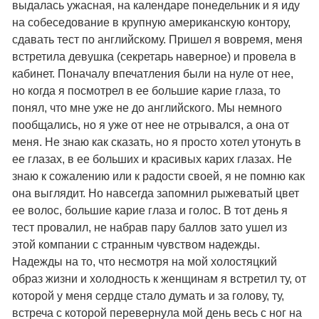
выдалась ужасная, на календаре понедельник и я иду
на собеседование в крупную американскую контору,
сдавать тест по английскому. Пришел я вовремя, меня
встретила девушка (секретарь наверное) и провела в
кабинет. Поначалу впечатления были на нуле от нее,
но когда я посмотрел в ее большие карие глаза, то
понял, что мне уже не до английского. Мы немного
пообщались, но я уже от нее не отрывался, а она от
меня. Не знаю как сказать, но я просто хотел утонуть в
ее глазах, в ее больших и красивых карих глазах. Не
знаю к сожалению или к радости своей, я не помню как
она выглядит. Но навсегда запомнил рыжеватый цвет
ее волос, большие карие глаза и голос. В тот день я
тест провалил, не набрав пару баллов зато ушел из
этой компании с странным чувством надежды.
Надежды на то, что несмотря на мой холостяцкий
образ жизни и холодность к женщинам я встретил ту, от
которой у меня сердце стало думать и за голову, ту,
встреча с которой перевернула мой день весь с ног на