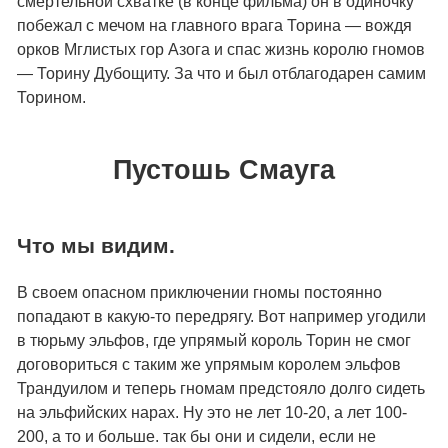
смертельной схватке (в конце фильма) он в одиночку
побежал с мечом на главного врага Торина — вождя
орков Мглистых гор Азога и спас жизнь королю гномов
— Торину Дубощиту. За что и был отблагодарен самим
Торином.
Пустошь Смауга
Что мы видим.
В своем опасном приключении гномы постоянно
попадают в какую-то передрягу. Вот например угодили
в тюрьму эльфов, где упрямый король Торин не смог
договориться с таким же упрямым королем эльфов
Трандуилом и теперь гномам предстояло долго сидеть
на эльфийских нарах. Ну это не лет 10-20, а лет 100-
200, а то и больше. так бы они и сидели, если не