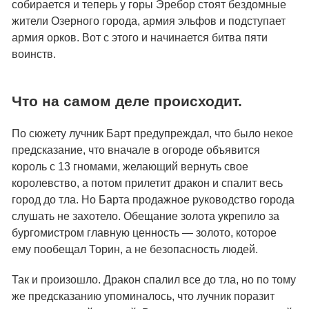
собирается и теперь у горы Эребор стоят бездомные
жители Озерного города, армия эльфов и подступает
армия орков. Вот с этого и начинается битва пяти
воинств.
Что на самом деле происходит.
По сюжету лучник Барт предупреждал, что было некое
предсказание, что вначале в огороде объявится
король с 13 гномами, желающий вернуть свое
королевство, а потом прилетит дракон и спалит весь
город до тла. Но Барта продажное руководство города
слушать не захотело. Обещание золота укрепило за
бургомистром главную ценность — золото, которое
ему пообещал Торин, а не безопасность людей.
Так и произошло. Дракон спалил все до тла, но по тому
же предсказанию упоминалось, что лучник поразит