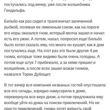
постучались под вечер, уже после волшебника
Гендальфа.
Бильбо как раз сидел и трапезничал запеченной
рыбкой, поливая ее лимонным соком, как на пороге
его норы оказался гном, который молча зашел и начал
есть его ужин. А потом, нахал, попросил еще! Бильбо
было хотел сказать ему, что много он кушает, как в дом
постучались еще. На этот раз это были другие 4-ре
гнома, которые тоже видимо были очень голодны. А
потом еще штук 7 прибежало, а за ними пришел и
волшебник, а после всех зашел вожак гномов,
назвался Торин Дубощит.
В тот вечер вся компания незваных гостей опустошила
все его склады, изрядно намусорила в доме,
перевернула все верх дном, а потом предложила ему
вообще уйти из дома на поиски приключений. Но не
просто приключений, гномы хотят вернуть свой