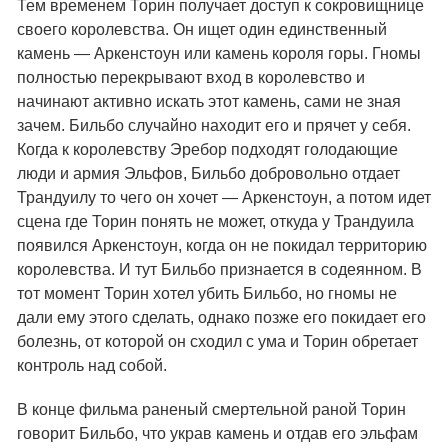
Тем временем Торин получает доступ к сокровищнице
своего королевства. Он ищет один единственный
камень — Аркенстоун или камень короля горы. Гномы
полностью перекрывают вход в королевство и
начинают активно искать этот камень, сами не зная
зачем. Бильбо случайно находит его и прячет у себя.
Когда к королевству Эребор подходят голодающие
люди и армия Эльфов, Бильбо добровольно отдает
Трандуилу то чего он хочет — Аркенстоун, а потом идет
сцена где Торин понять не может, откуда у Трандуила
появился Аркенстоун, когда он не покидал территорию
королевства. И тут Бильбо признается в содеянном. В
тот момент Торин хотел убить Бильбо, но гномы не
дали ему этого сделать, однако позже его покидает его
болезнь, от которой он сходил с ума и Торин обретает
контроль над собой.
В конце фильма раненый смертельной раной Торин
говорит Бильбо, что украв камень и отдав его эльфам