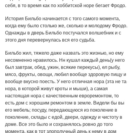
себя, в то время как по хоббитской норе бегает Фродо.
История Бильбо начинается с того самого момента,
когда ему было столько же, сколько и молодому Фродо.
Однажды в дверь Бильбо постучался волшебник и с
этого дня перевернулась вся его судьба.
Бильбо жил, тяжело даже назвать это жизнью, но ему
несомненно нравилось. Нн кушал каждый день(у него
был завтрак, обед, ужин, всякие перекусы), ел рыбу,
мясо, фрукты, овощи, любил вообще здоровую пищу и
вообще вкусно поесть. У него отличная нора (эта не та
нора, в которой живут кроты и мыши), а самая
настоящая нора с качественным евроремонтом, то
есть дом с хорошим ремонтом в земле. Видели бы вы
его мебель; посуду, передающуюся из поколение в
поколение, склады с едой, двери, одежду и чистоту в
доме. Все это было и сохранялось ровно до того
момента, как в тот злополучный день к нему в дом