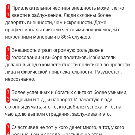
1
Привлекательная честная внешность может легко
1
ввести в заблуждение. Люди склонны более
доверять внешности, чем искренности. Даже
профессионалы считали честными лгущих людей с
искренними манерами в 86% случаев.
1
Внешность играет огромную роль даже в
2
голосовании и выборе политиков. Избиратели
делают вывод о компетентности политиков по зрелости
лица и физической привлекательности. Разумеется,
неосознанно.
1
Более успешных и богатых считают более умными,
3
мудрыми и т. д., и наоборот. И зачастую люди
склонны думать, что те, кто добился успеха, и те, на
чью долю выпали страдания, заслуживали это.
1
Счастливее не тот, у кого денег много, а тот, у кого
4
больше, чем у соседа. Частично на этом