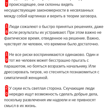
7
происходящее, они склонны видеть
несуществующие закономерности в несвязанных
между собой картинках и верить в теории заговора.
1
Люди сожалеют о быстро принятых решениях, даже
8
если результаты их устраивают. При этом важно не
фактическое время, отведенное на решение. Важно,
чувствует ли человек, что времени было достаточно.
1
Не все риски воспринимаются одинаково. Один и
9
тот же человек может бесстрашно прыгать с
парашютом, но бояться возразить начальнику. Или
дрессировать тигров, но стесняться познакомиться с
симпатичной женщиной.
2
У скуки есть светлая сторона. Скучающие люди
0
нередко ищут возможность сделать добрые дела,
поскольку развлечения им надоели и не привносят
смысл в их жизнь.