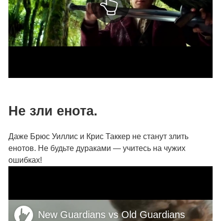
Не зли енота.
Даже Брюс Уиллис и Крис Таккер не станут злить
енотов. Не будьте дураками — учитесь на чужих
ошибках!