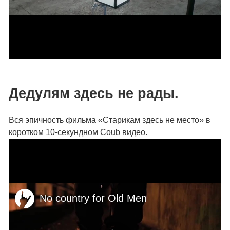
Дедулям здесь не рады.
Вся эпичность фильма «Старикам здесь не место» в
коротком 10-секундном Coub видео.