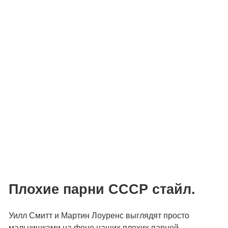
Плохие парни СССР стайл.
Уилл Смитт и Мартин Лоуренс выглядят просто
мальчишками на фоне наших плохих парней.