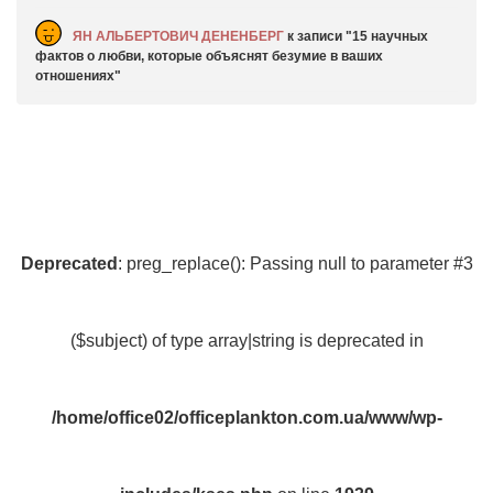
ЯН АЛЬБЕРТОВИЧ ДЕНЕНБЕРГ
к записи
15 научных
фактов о любви, которые объяснят безумие в ваших
отношениях
Deprecated
: preg_replace(): Passing null to parameter #3
($subject) of type array|string is deprecated in
/home/office02/officeplankton.com.ua/www/wp-