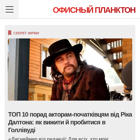
ОФИСНЫЙ ПЛАНКТОН
СЕКРЕТ ФІРМИ
ТОП 10 порад акторам-початківцям від Ріка
Далтона: як вижити й пробитися в
Голлівуді
«Диснеймер від редакції: Для всіх, хто мріє