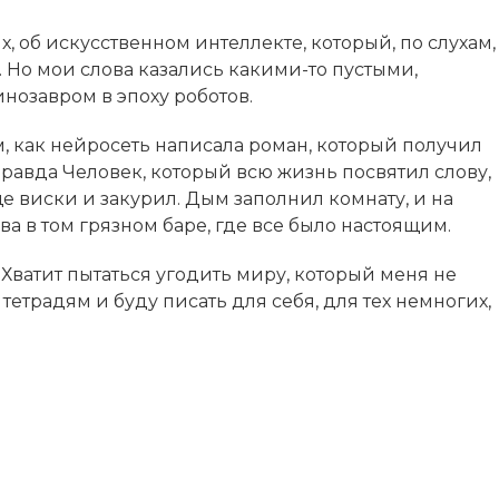
х, об искусственном интеллекте, который, по слухам,
. Но мои слова казались какими-то пустыми,
нозавром в эпоху роботов.
м, как нейросеть написала роман, который получил
авда Человек, который всю жизнь посвятил слову,
 виски и закурил. Дым заполнил комнату, и на
ва в том грязном баре, где все было настоящим.
. Хватит пытаться угодить миру, который меня не
тетрадям и буду писать для себя, для тех немногих,