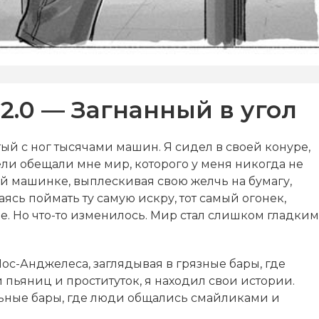
2.0 — Загнанный в угол
тый с ног тысячами машин. Я сидел в своей конуре,
ли обещали мне мир, которого у меня никогда не
ой машинке, выплескивая свою желчь на бумагу,
аясь поймать ту самую искру, тот самый огонек,
. Но что-то изменилось. Мир стал слишком гладким
ос-Анджелеса, заглядывая в грязные бары, где
ди пьяниц и проституток, я находил свои истории.
льные бары, где люди общались смайликами и