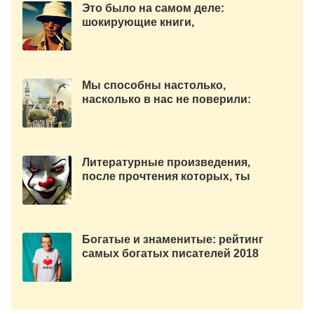
Это было на самом деле:
шокирующие книги,
основанные на реальных
событиях
Мы способны настолько,
насколько в нас не поверили:
10 книг о людях со
сверхспособностями
Литературные произведения,
после прочтения которых, ты
не уснешь от жути и страха
Богатые и знаменитые: рейтинг
самых богатых писателей 2018
года по версии Forbes