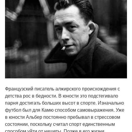
Французский писатель алжирского происхождения с
детства рос в бедности. В юности это подстегивало
парня достигать больших высот в спорте. Изначально
футбол был для Камю способом самовыражения. Уже
в юности Альбер постоянно пребывал в стрессовом
состоянии, поскольку считал спорт единственным
способом уйти от нищеты. Позже в его жизни