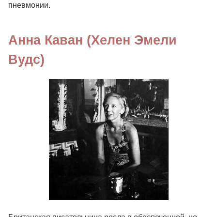
пневмонии.
Анна Каван (Хелен Эмели
Вудс)