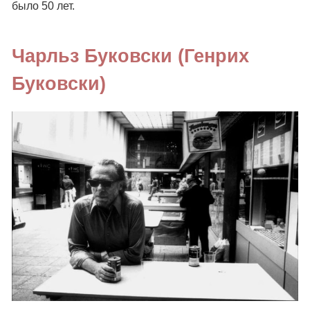
было 50 лет.
Чарльз Буковски (Генрих
Буковски)