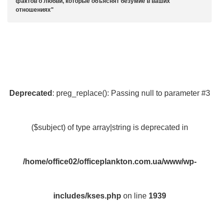
фактов о любви, которые объяснят безумие в ваших
отношениях
Deprecated
: preg_replace(): Passing null to parameter #3
($subject) of type array|string is deprecated in
/home/office02/officeplankton.com.ua/www/wp-
includes/kses.php
on line
1939