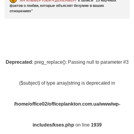
ЯН АЛЬБЕРТОВИЧ ДЕНЕНБЕРГ
к записи
15 научных
фактов о любви, которые объяснят безумие в ваших
отношениях
Deprecated
: preg_replace(): Passing null to parameter #3
($subject) of type array|string is deprecated in
/home/office02/officeplankton.com.ua/www/wp-
includes/kses.php
on line
1939