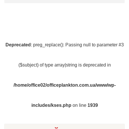
Deprecated
: preg_replace(): Passing null to parameter #3
($subject) of type array|string is deprecated in
/home/office02/officeplankton.com.ua/www/wp-
includes/kses.php
on line
1939