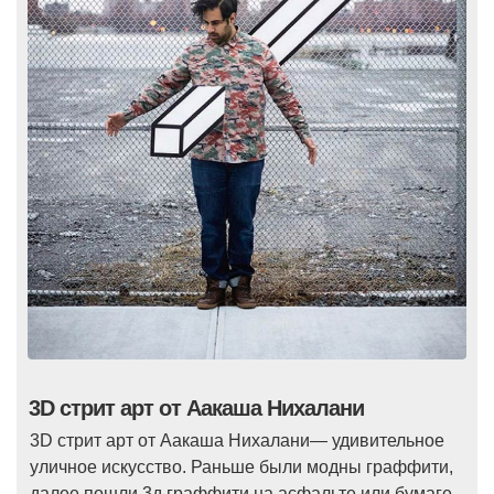
3D стрит арт от Аакаша Нихалани
3D стрит арт от Аакаша Нихалани— удивительное
уличное искусство. Раньше были модны граффити,
далее пошли 3д граффити на асфальте или бумаге.