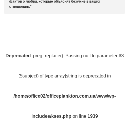
фактов о любви, которые объяснят безумие в ваших
отношениях
Deprecated
: preg_replace(): Passing null to parameter #3
($subject) of type array|string is deprecated in
/home/office02/officeplankton.com.ua/www/wp-
includes/kses.php
on line
1939