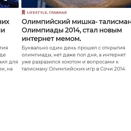
LIFESTYLE
,
ГЛАВНАЯ
них
Олимпийский мишка- талисма
чи
Олимпиады 2014, стал новым
интернет мемом.
ытия
Буквально один день прошел с открытия
оде
олимпиады, нет даже пол дня, а интернет
вил для
уже разразился хохотом и вопросами к
и, на
талисману Олимпийских игр в Сочи 2014.