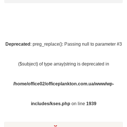
Deprecated
: preg_replace(): Passing null to parameter #3
($subject) of type array|string is deprecated in
/home/office02/officeplankton.com.ua/www/wp-
includes/kses.php
on line
1939