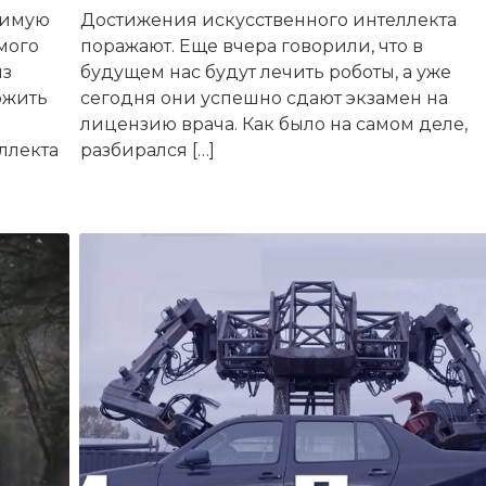
бимую
Достижения искусственного интеллекта
мого
поражают. Еще вчера говорили, что в
из
будущем нас будут лечить роботы, а уже
ожить
сегодня они успешно сдают экзамен на
лицензию врача. Как было на самом деле,
ллекта
разбирался […]