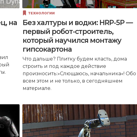
ТЕХНОЛОГИИ
ц, на
Без халтуры и водки: HRP-5P —
первый робот-строитель,
который научился монтажу
гипсокартона
вил
Что дальше? Плитку будем класть, дома
орый
строить и под каждое действие
ы.
произносить:»Слющаюсь, начальника«! Обо
всем этом и не только, в сегодняшнем
материале.