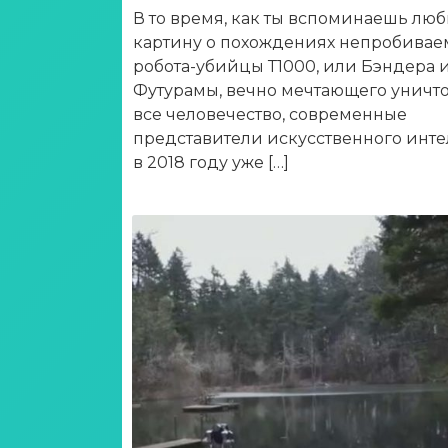
В то время, как ты вспоминаешь лю
картину о похождениях непробивае
робота-убийцы Т1000, или Бэндера 
Футурамы, вечно мечтающего уничт
все человечество, современные
представители искусственного инте
в 2018 году уже […]