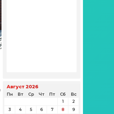
Август 2026
м
Пн
Вт
Ср
Чт
Пт
Сб
Вс
1
2
3
4
5
6
7
8
9