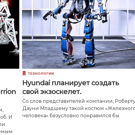
ТЕХНОЛОГИИ
Hyundai планирует создать
rrion
свой экзоскелет.
Со слов представителей компании, Роберт
Дауни Младшему такой костюм «Железног
и,
человека» безусловно понравился бы.
об. И
ли
яемым