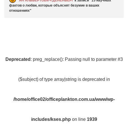
ЯН АЛЬБЕРТОВИЧ ДЕНЕНБЕРГ
к записи
15 научных
фактов о любви, которые объяснят безумие в ваших
отношениях
Deprecated
: preg_replace(): Passing null to parameter #3
($subject) of type array|string is deprecated in
/home/office02/officeplankton.com.ua/www/wp-
includes/kses.php
on line
1939