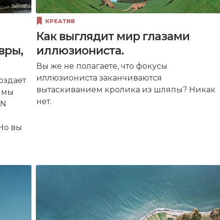
КРЕАТИВ
Как выглядит мир глазами
вры,
иллюзиониста.
Вы же не полагаете, что фокусы
иллюзиониста заканчиваются
оздает
вытаскиванием кролика из шляпы? Никак
И мы
нет.
ON
Но вы