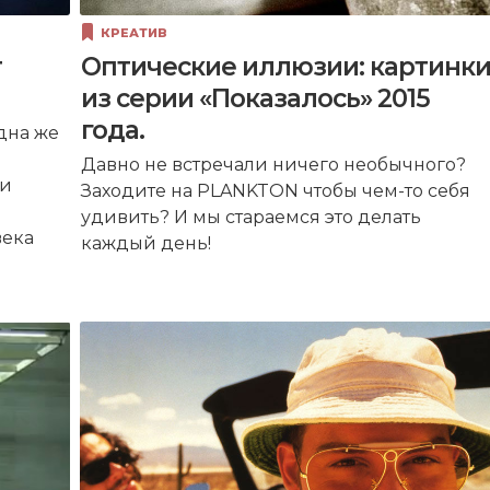
КРЕАТИВ
т
Оптические иллюзии: картинк
из серии «Показалось» 2015
года.
дна же
Давно не встречали ничего необычного?
 и
Заходите на PLANKTON чтобы чем-то себя
удивить? И мы стараемся это делать
века
каждый день!