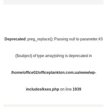
Deprecated
: preg_replace(): Passing null to parameter #3
($subject) of type array|string is deprecated in
/home/office02/officeplankton.com.ua/www/wp-
includes/kses.php
on line
1939