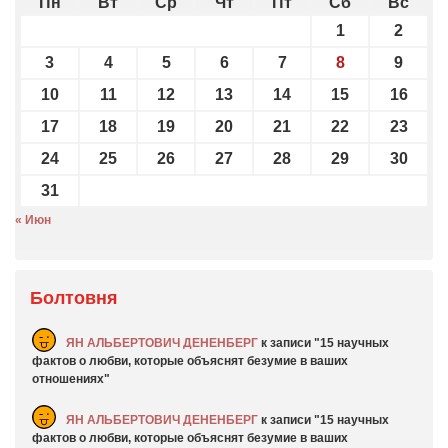
Пн
Вт
Ср
Чт
Пт
Сб
Вс
1
2
3
4
5
6
7
8
9
10
11
12
13
14
15
16
17
18
19
20
21
22
23
24
25
26
27
28
29
30
31
« Июн
Болтовня
ЯН АЛЬБЕРТОВИЧ ДЕНЕНБЕРГ
к записи
15 научных
фактов о любви, которые объяснят безумие в ваших
отношениях
ЯН АЛЬБЕРТОВИЧ ДЕНЕНБЕРГ
к записи
15 научных
фактов о любви, которые объяснят безумие в ваших