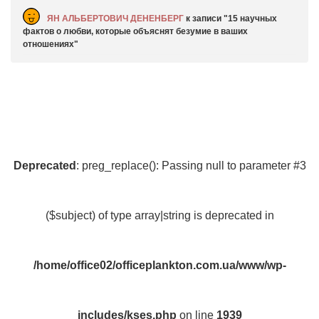
ЯН АЛЬБЕРТОВИЧ ДЕНЕНБЕРГ
к записи
15 научных
фактов о любви, которые объяснят безумие в ваших
отношениях
Deprecated
: preg_replace(): Passing null to parameter #3
($subject) of type array|string is deprecated in
/home/office02/officeplankton.com.ua/www/wp-
includes/kses.php
on line
1939