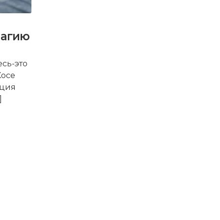
магию
есь-это
Хосе
кция
]