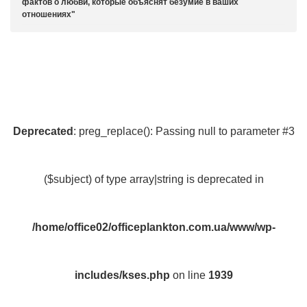
фактов о любви, которые объяснят безумие в ваших
отношениях
Deprecated
: preg_replace(): Passing null to parameter #3
($subject) of type array|string is deprecated in
/home/office02/officeplankton.com.ua/www/wp-
includes/kses.php
on line
1939