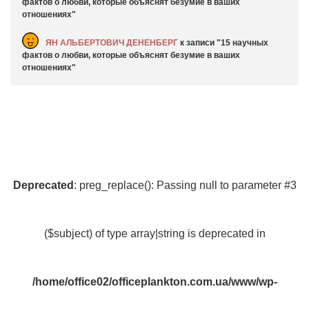
фактов о любви, которые объяснят безумие в ваших
отношениях
ЯН АЛЬБЕРТОВИЧ ДЕНЕНБЕРГ
к записи
15 научных
фактов о любви, которые объяснят безумие в ваших
отношениях
Deprecated
: preg_replace(): Passing null to parameter #3
($subject) of type array|string is deprecated in
/home/office02/officeplankton.com.ua/www/wp-