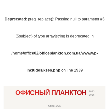
Deprecated
: preg_replace(): Passing null to parameter #3
($subject) of type array|string is deprecated in
/home/office02/officeplankton.com.ua/www/wp-
includes/kses.php
on line
1939
ОФИСНЫЙ ПЛАНКТОН
2013
2026
ВАКАНСИИ