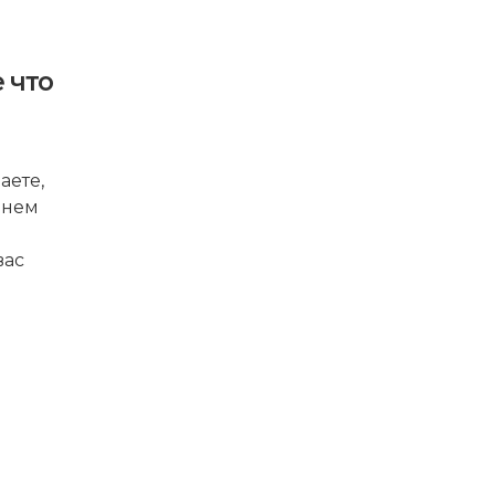
 что
аете,
 нем
вас